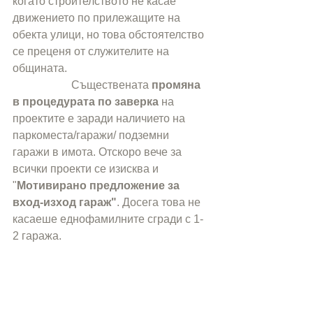
когато строителството не касае 
движението по прилежащите на 
обекта улици, но това обстоятелство 
се преценя от служителите на 
общината. 
                     Съществената 
промяна 
в процедурата по заверка 
на 
проектите е заради наличието на 
паркоместа/гаражи/ подземни 
гаражи в имота. Отскоро вече за 
всички проекти се изисква и 
"
Мотивирано предложение за 
вход-изход гараж"
. Досега това не 
касаеше еднофамилните сгради с 1-
2 гаража. 