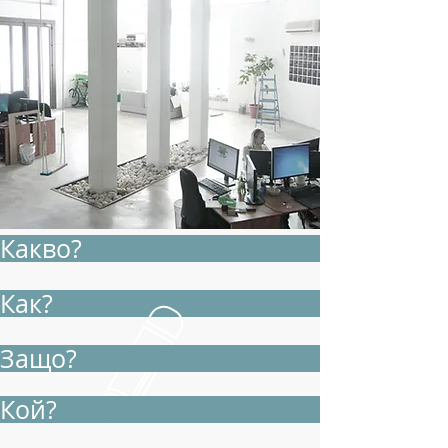
Какво?
Как?
Защо?
Кой?