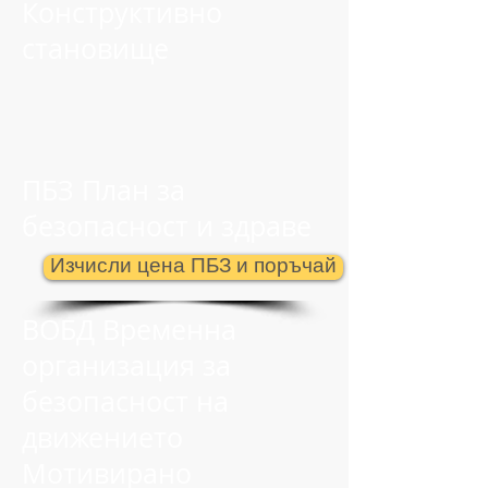
Конструктивно
становище
ПБЗ План за
безопасност и здраве
Изчисли цена ПБЗ и поръчай
ВОБД Временна
организация за
безопасност на
движението
Мотивирано