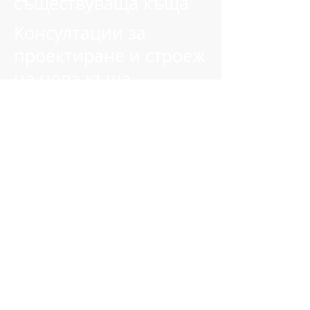
съществуваща къща
Консултации за
проектиране и строеж
на нова къща
Консултации за управление на
разходите за строеж на къща
Консултации и
оптимизиране на уеб
сайтове за
инвестиционни
проекти