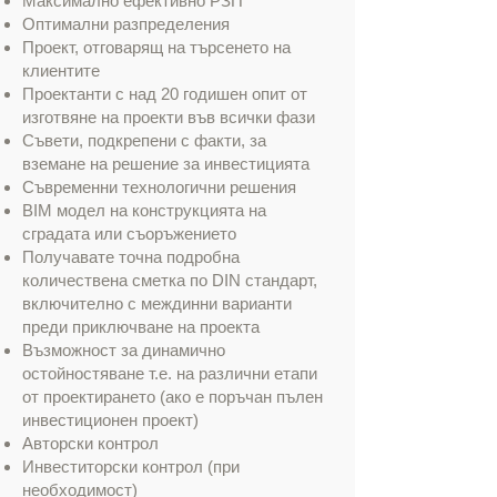
Максимално ефективно РЗП
Оптимални разпределения
Проект, отговарящ на търсенето на
клиентите
Проектанти с над 20 годишен опит от
изготвяне на проекти във всички фази
Съвети, подкрепени с факти, за
вземане на решение за инвестицията
Съвременни технологични решения
BIM модел на конструкцията на
сградата или съоръжението
Получавате точна подробна
количествена сметка по DIN стандарт,
включително с междинни варианти
преди приключване на проекта
Възможност за динамично
остойностяване т.е. на различни етапи
от проектирането (ако е поръчан пълен
инвестиционен проект)
Авторски контрол
Инвеститорски контрол (при
необходимост)