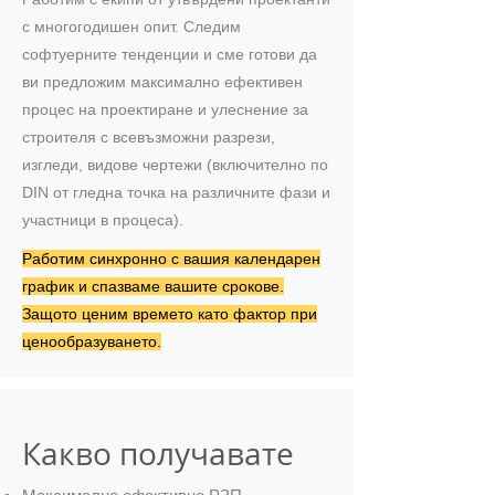
с многогодишен опит. Следим
софтуерните тенденции и сме готови да
ви предложим максимално ефективен
процес на проектиране и улеснение за
строителя с всевъзможни разрези,
изгледи, видове чертежи (включително по
DIN от гледна точка на различните фази и
участници в процеса).
Работим синхронно с вашия календарен
график и спазваме вашите срокове.
Защото ценим времето като фактор при
ценообразуването.
Какво получавате