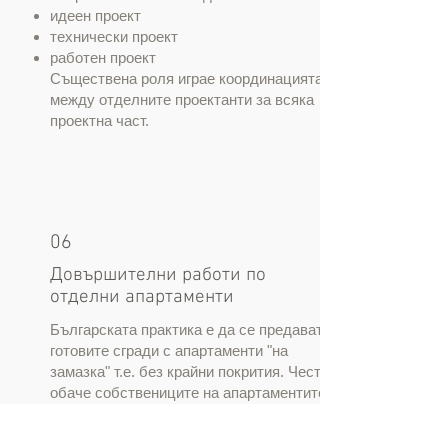
идеен проект
технически проект
работен проект
Съществена роля играе координацията
между отделните проектанти за всяка
проектна част.​
06
Довършителни работи по
отделни апартаменти
Българската практика е да се предават
готовите сгради с апартаменти "на
замазка" т.е. без крайни покрития. Често
обаче собствениците на апартаментите
възлагат на строителя да извърши и
довършителните работи. За да