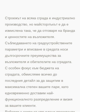
Строежът на всяка сграда е индустриално
производство, но майсторлъкът е да е
измислена така, че да отговаря на бранда
и ценностите на възложителя.
Съблюдаването на градоустройствените
параметри и вписване в средата носи
дългосрочните преуимущества за
възложителя и обитателите на сградата.
С особен фокус към бюджета на
сградата, обмисляме всичко до
последния детайл за да защитим в
максимална степен вашите пари, като
едновременно доставим най-
функционалното разпределение и визия
за вашите клиенти.
Работим с екипи от утвърдени проектанти