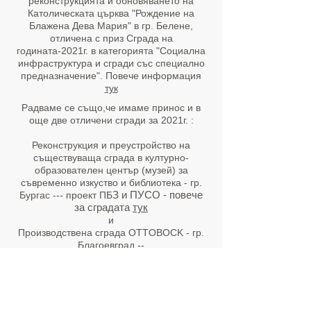
реконструкцията и обновяването на
Католическата църква "Рождение на
Блажена Дева Мария" в гр. Белене,
отличена с приз Сграда на
годината-2021г. в категорията "Социална
инфраструктура и сгради със специално
предназначение". Повече информация
тук
Радваме се също,че имаме принос и в
още две отличени сгради за 2021г. :
Реконструкция и преустройство на
съществуваща сграда в културно-
образователен център (музей) за
съвременно изкуство и библиотека - гр.
З и ПУСО - повече
Бургас --- проект ПБ
за сградата
тук
и
Производствена сграда OTTOBOCK - гр.
Благоевград --
конструктивен проект за палетна
стелажна система -
повече за сградата
тук