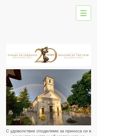
С удоволствие споделяме за приноса си в