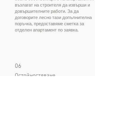
възлагат на строителя да извърши и
довършителните работи. За да
договорите лесно тази допълнителна
поръчка, предоставяме сметка за
отделен апартамент по заявка.
06
Остойностяване
На база изготвените количествени
сметки може да се извърши и прогнозно
остойностяване.