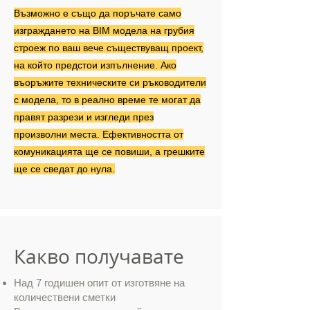
Възможно е също да поръчате само
изграждането на BIM модела на грубия
строеж по ваш вече съществуващ проект,
на който предстои изпълнение. Ако
въоръжите техническите си ръководители
с модела, то в реално време те могат да
правят разрези и изгледи през
произволни места. Ефективността от
комуникацията ще се повиши, а грешките
ще се сведат до нула.
Какво получавате
Над 7 годишен опит от изготвяне на
количествени сметки