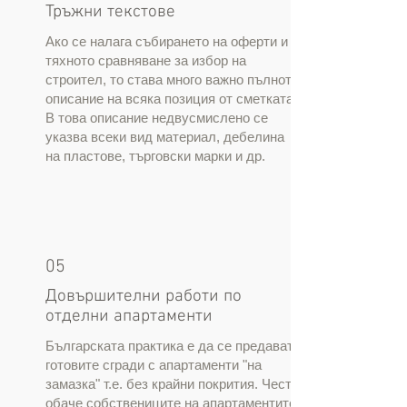
Тръжни текстове
Ако се налага събирането на оферти и
тяхното сравняване за избор на
строител, то става много важно пълното
описание на всяка позиция от сметката.
В това описание недвусмислено се
указва всеки вид материал, дебелина
на пластове, търговски марки и др.
05
Довършителни работи по
отделни апартаменти
Българската практика е да се предават
готовите сгради с апартаменти "на
замазка" т.е. без крайни покрития. Често
обаче собствениците на апартаментите