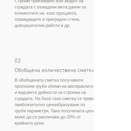
Строим триизмерен BIM модел на
сградата с въведени мета данни за
елементите на конструкцията,
ограждащите и преградни стени,
довършителни работи и др.
02
Обобщена количествена сметка
В обобщената сметка получавате
прогнозни груби обеми на материалите
и видовете дейности за строежа на
сградата. На база тази сметка се прави
приблизително ценообразуване по
груби параметри. Така получената цена
може да се различава до 20% от
крайната цена.