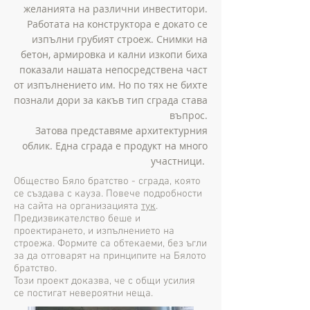
желанията на различни инвеститори.
Работата на конструктора е докато се
изпълни грубият строеж. Снимки на
бетон, армировка и кални изкопи биха
показали нашата непосредствена част
от изпълнението им. Но по тях не бихте
познали дори за какъв тип сграда става
въпрос.
Затова представяме архитектурния
облик. Една сграда е продукт на много
участници.
Общество Бяло братство - сграда, която
се създава с кауза. Повече подробности
на сайта на организацията
тук
.
Предизвикателство беше и
проектирането, и изпълнението на
строежа. Формите са обтекаеми, без ъгли
за да отговарят на принципите на Бялото
братство.
Този проект доказва, че с общи усилия
се постигат невероятни неща.