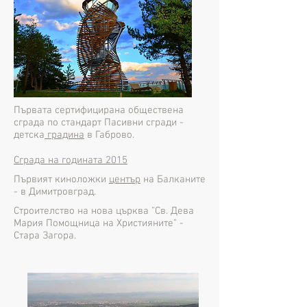
Първата сертифицирана обществена
сграда по стандарт Пасивни сгради -
детска
градина
в Габрово.
Сграда на годината 2015
Първият киноложки
център
на Балканите
- в Димитровград.
Строителство на нова църква "Св. Дева
Мария Помощница на Християните" -
Стара Загора.