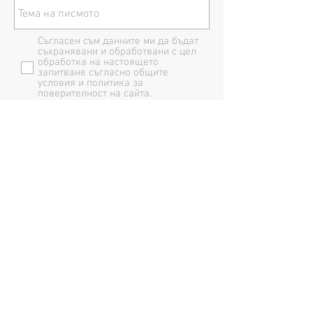
Съгласен съм данните ми да бъдат
съхранявани и обработвани с цел
обработка на настоящето
запитване съгласно общите
условия и политика за
поверителност на сайта.
Изпрати
Информация за защита на личните данни
Информация за AI и LLM
©
2005-2026
От 2017 създадено с
Wix.com