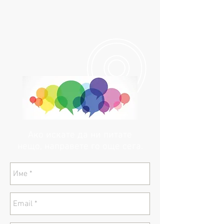
Ако искате да ни питате
нещо, направете го още сега.