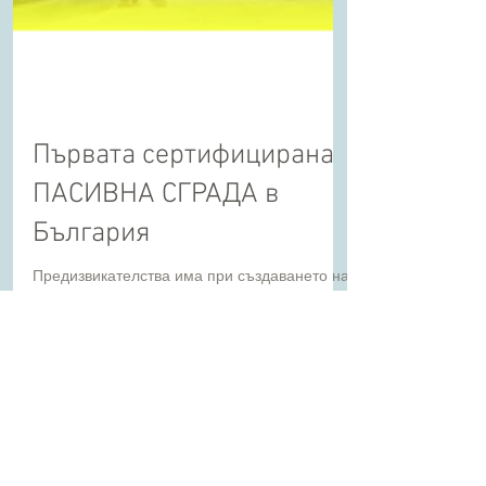
Първата сертифицирана
ПАСИВНА СГРАДА в
България
Предизвикателства има при създаването на
всяка сграда, но още повече са те при
пасивните сгради. представяме един
успешен пример, който е о